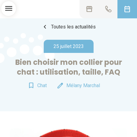
menu
storefront
date_range
chevron_left
Toutes les actualités
25 juillet 2023
Bien choisir mon collier pour
chat : utilisation, taille, FAQ
bookmark_border
edit
Chat
Mélany Marchal