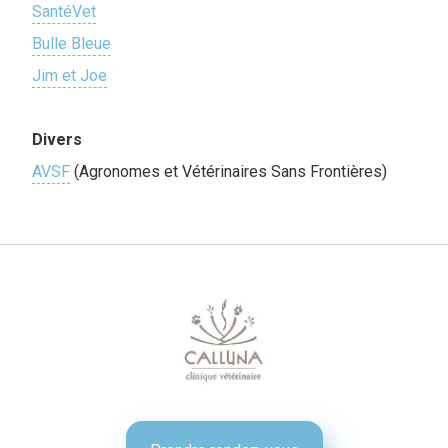
SantéVet
Bulle Bleue
Jim et Joe
Divers
AVSF
(Agronomes et Vétérinaires Sans Frontières)