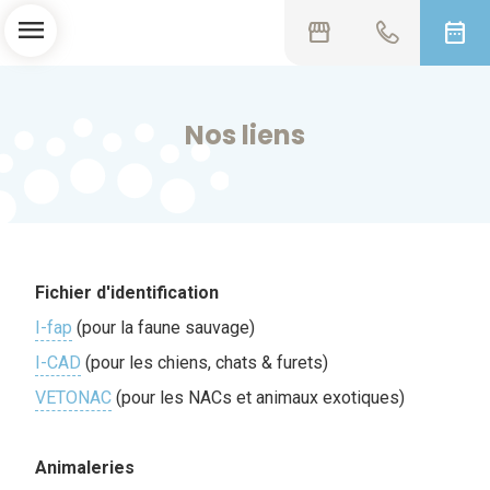
menu
storefront
date_range
Nos liens
Fichier d'identification
I-fap
(pour la faune sauvage)
I-CAD
(pour les chiens, chats & furets)
VETONAC
(pour les NACs et animaux exotiques)
Animaleries