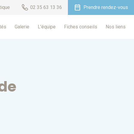
date_range
tique
02 35 63 13 36
Prendre rendez-vous
tés
Galerie
L'équipe
Fiches conseils
Nos liens
de
)