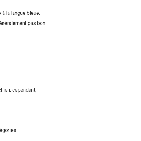
à la langue bleue.
t généralement pas bon
hien, cependant,
!
égories :