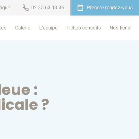
date_range
tique
02 35 63 13 36
Prendre rendez-vous
tés
Galerie
L'équipe
Fiches conseils
Nos liens
eue :
icale ?