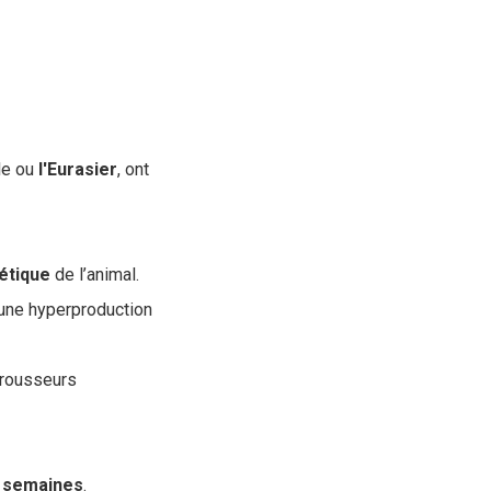
ale ou
l'Eurasier
, ont
étique
de l’animal.
 une hyperproduction
 rousseurs
0 semaines
.