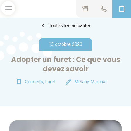
menu
storefront
date_range
chevron_left
Toutes les actualités
13 octobre 2023
Adopter un furet : Ce que vous
devez savoir
bookmark_border
edit
Conseils, Furet
Mélany Marchal