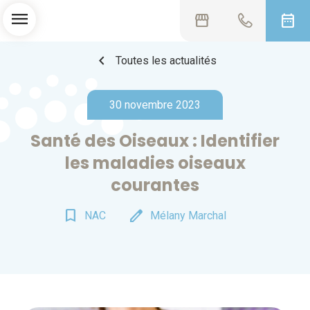
menu
storefront
date_range
chevron_left
Toutes les actualités
30 novembre 2023
Santé des Oiseaux : Identifier
les maladies oiseaux
courantes
bookmark_border
edit
NAC
Mélany Marchal