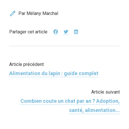
edit
Par Mélany Marchal
Partager cet article
Article précédent
Alimentation du lapin : guide complet
Article suivant
Combien coute un chat par an ? Adoption,
santé, alimentation...