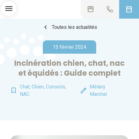
menu
storefront
date_range
chevron_left
Toutes les actualités
15 février 2024
Incinération chien, chat, nac
et équidés : Guide complet
Chat, Chien, Conseils,
Mélany
bookmark_border
edit
NAC
Marchal