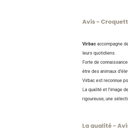
Avis - Croquet
Virbac
accompagne depu
leurs quotidiens.
Forte de connaissances
être des animaux d'él
Virbac est reconnue po
La qualité et l'image d
rigoureuse, une sélect
La qualité - Av