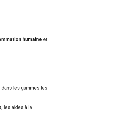
nsommation humaine
et
me dans les gammes les
s
, les aides à la