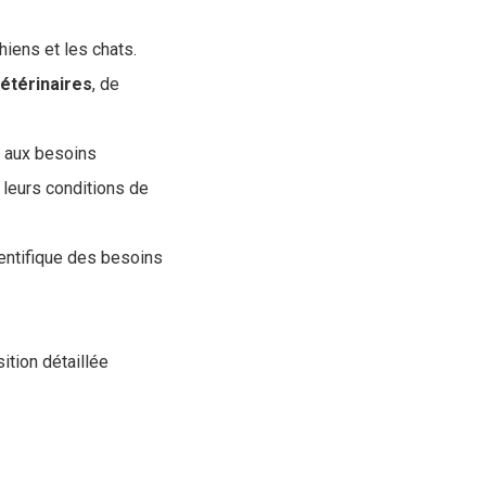
iens et les chats.
étérinaires
, de
t aux besoins
e leurs conditions de
entifique des besoins
tion détaillée