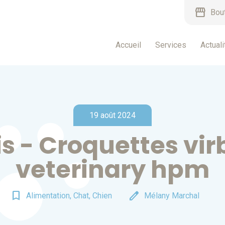
storefront
Bou
Accueil
Services
Actuali
19 août 2024
s - Croquettes vi
veterinary hpm
bookmark_border
edit
Alimentation, Chat, Chien
Mélany Marchal