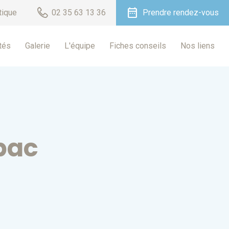
date_range
tique
02 35 63 13 36
Prendre rendez-vous
tés
Galerie
L'équipe
Fiches conseils
Nos liens
rbac