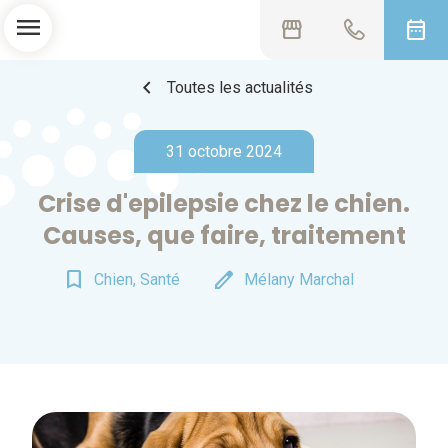
menu
storefront
date_range
chevron_left
Toutes les actualités
31 octobre 2024
Crise d'epilepsie chez le chien.
Causes, que faire, traitement
bookmark_border
edit
Chien, Santé
Mélany Marchal