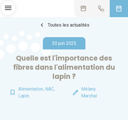
menu
storefront
date_range
chevron_left
Toutes les actualités
30 juin 2025
Quelle est l'importance des
fibres dans l'alimentation du
lapin ?
Alimentation, NAC,
Mélany
bookmark_border
edit
Lapin
Marchal