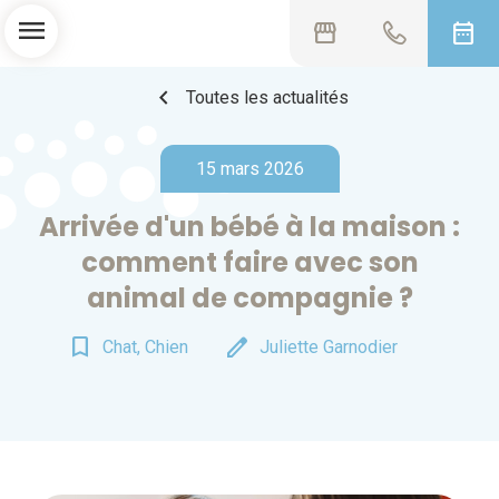
menu
storefront
date_range
chevron_left
Toutes les actualités
15 mars 2026
Arrivée d'un bébé à la maison :
comment faire avec son
animal de compagnie ?
bookmark_border
edit
Chat, Chien
Juliette Garnodier