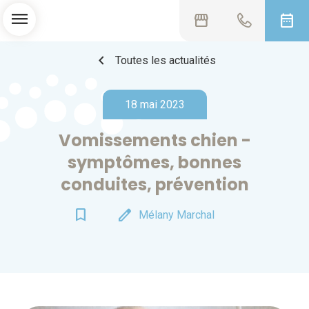
menu
storefront
date_range
chevron_left
Toutes les actualités
18 mai 2023
Vomissements chien -
symptômes, bonnes
conduites, prévention
bookmark_border
edit
Mélany Marchal