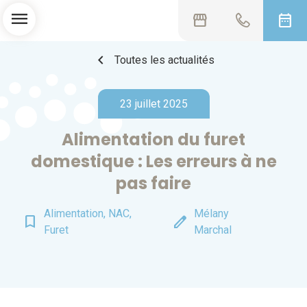
menu
storefront
date_range
chevron_left
Toutes les actualités
23 juillet 2025
Alimentation du furet
domestique : Les erreurs à ne
pas faire
Alimentation, NAC,
Mélany
bookmark_border
edit
Furet
Marchal