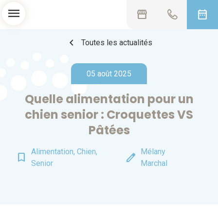
menu
storefront
date_range
chevron_left
Toutes les actualités
05 août 2025
Quelle alimentation pour un
chien senior : Croquettes VS
Pâtées
Alimentation, Chien,
Mélany
bookmark_border
edit
Senior
Marchal