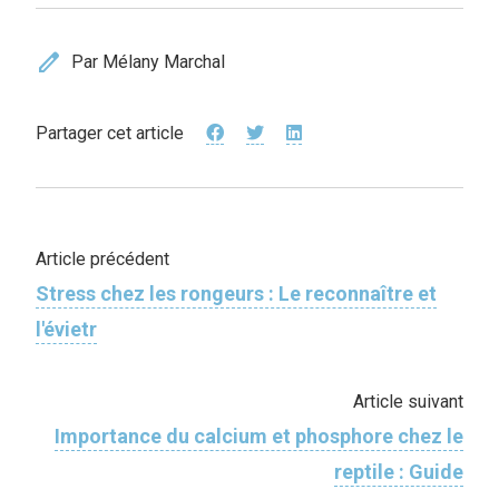
edit
Par Mélany Marchal
Partager cet article
Article précédent
Stress chez les rongeurs : Le reconnaître et
l'évietr
Article suivant
Importance du calcium et phosphore chez le
reptile : Guide