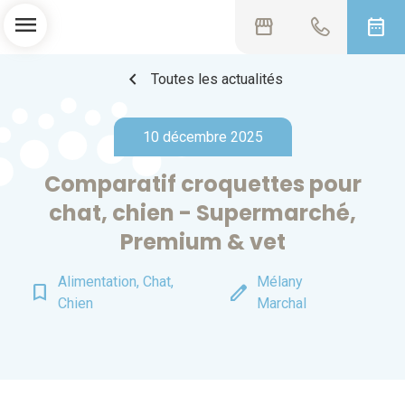
menu
storefront
date_range
chevron_left
Toutes les actualités
10 décembre 2025
Comparatif croquettes pour
chat, chien - Supermarché,
Premium & vet
Alimentation, Chat,
Mélany
bookmark_border
edit
Chien
Marchal