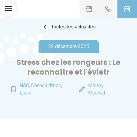
menu
storefront
date_range
chevron_left
Toutes les actualités
22 décembre 2025
Stress chez les rongeurs : Le
reconnaître et l'évietr
NAC, Cochon d'inde,
Mélany
bookmark_border
edit
Lapin
Marchal